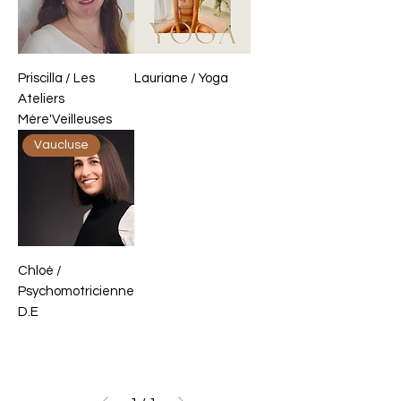
Priscilla / Les
Lauriane / Yoga
Ateliers
Mère'Veilleuses
Vaucluse
Chloé /
Psychomotricienne
D.E