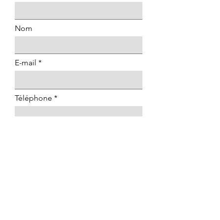
Nom
E-mail
Téléphone
Site internet / Facebook /
Instagram
Département
Descriptif de votre/vos
prestation(s)