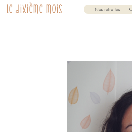
Le dixième mois
Nos retraites
O