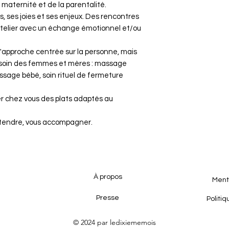
 maternité et de la parentalité.
 ses joies et ses enjeux. Des rencontres
'atelier avec un échange émotionnel et/ou
 l'approche centrée sur la personne, mais
e soin des femmes et mères : massage
ssage bébé, soin rituel de fermeture
r chez vous des plats adaptés au
 entendre, vous accompagner.
​À propos
Ment
Presse
Politiq
© 2024 par ledixiememois