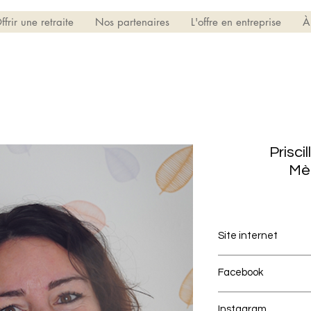
ffrir une retraite
Nos partenaires
L'offre en entreprise
À
Prisci
Mèr
Site internet
www.lesateliersmere
Facebook
Lesateliersmereveil
Instagram