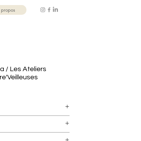
 propos
lla / Les Ateliers
e'Veilleuses
veilleuses.fr
leuses