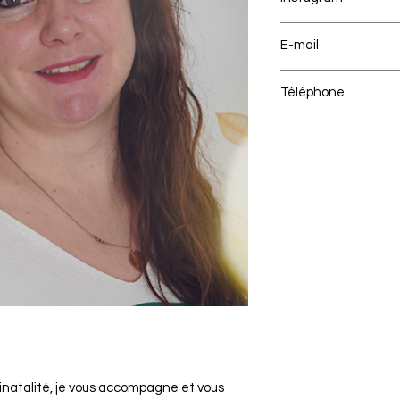
les.ateliers.merevei
E-mail
les.ateliers.mereve
Téléphone
0631173928
natalité, je vous accompagne et vous