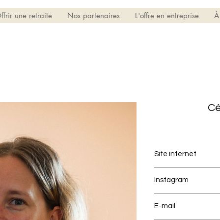
ffrir une retraite
Nos partenaires
L'offre en entreprise
À
Cé
Site internet
celinefourcadedoul
Instagram
celinefourcade.dou
E-mail