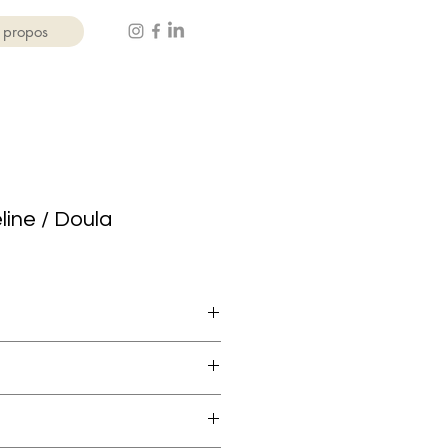
 propos
line / Doula
a.com/
la