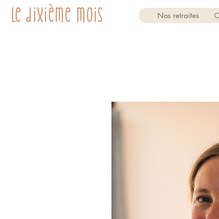
Le dixième mois
Nos retraites
O