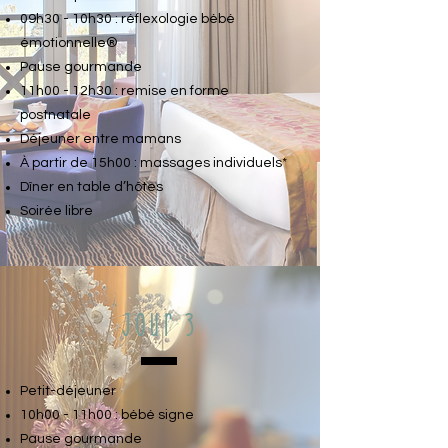
09h30 - 10h30 : réflexologie bébé
émotionnelle®
Pause gourmande
11h00 - 12h30 : remise en forme
postnatale
Déjeuner entre mamans
À partir de 15h00 : massages individuels*
Dîner en table d’hôtes
Soirée libre
Jour 3
Petit-déjeuner
10h00 - 11h00 : bébé signe
Pause gourmande