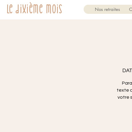
Le dixième mois
Nos retraites
O
DAT
Para
texte q
votre 