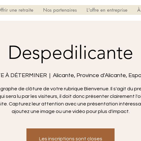
ffrir une retraite
Nos partenaires
L'offre en entreprise
À
Despedilicante
E À DÉTERMINER
  |  
Alicante, Province d'Alicante, Es
graphe de clôture de votre rubrique Bienvenue. Il s'agit du pr
ui sera lu par les visiteurs, il doit donc présenter clairement l'
site. Capturez leur attention avec une présentation intéressa
ajoutez une image ou une vidéo pour plus d'impact.
Les inscriptions sont closes