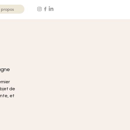
 propos
pagne
emier
objet de
nte, et