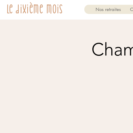
Le dixième mois
Nos retraites
O
Cham